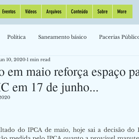
Eventos
Vídeos
Arquivos
Conteúdo
Sobre
More
Política
Saneamento básico
Pacerias Públic
un 10, 2020
1 min read
Indústria
Política Monetária
Inflação
Pet
o em maio reforça espaço p
C em 17 de junho...
omia Internacional
Política Monetária
Taxa d
 2020
nanças Pessoais
Petróleo
Gasolina
Banco Ce
ltado do IPCA de maio, hoje sai a decisão do
raestrutura
Crise
Cassinos
ção medida pelo IPCA quanto a provável manuten