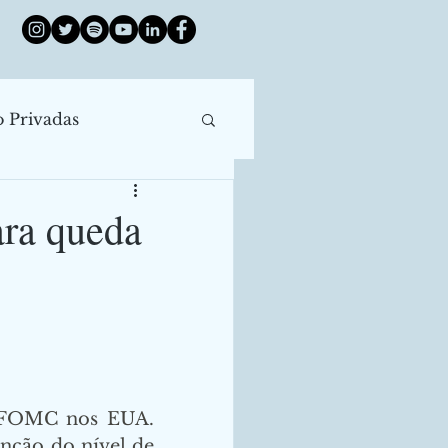
o Privadas
róleo
China
ara queda
e Juros
ntral
Enchentes
 FOMC nos EUA. 
ção do nível de 