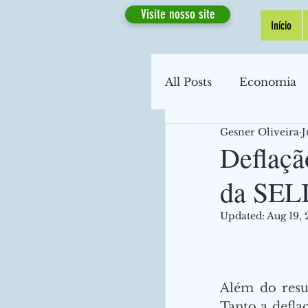
Visite nosso site
Início
All Posts
Economia
Gesner Oliveira
J
Macroeconomia
Deflaçã
da SELI
Transporte
Econ
Updated:
Aug 19,
Desemprego
Fi
Além do resu
Coronavírus
Inf
Tanto a defla