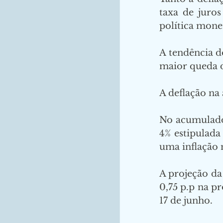
taxa de juro
política monet
A tendência d
maior queda 
A deflação na 
No acumulado 
4% estipulada
uma inflação 
A projeção da
0,75 p.p na p
17 de junho.