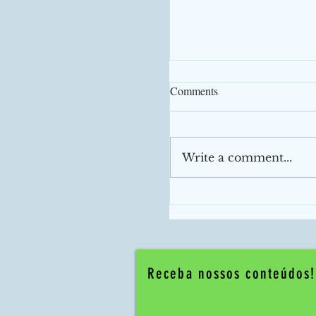
Comments
Write a comment...
Varejo surpreende
positivamente. Crescime
0,9%, acima da expectat
mercado (-0,2%)...
Receba nossos conteúdos!