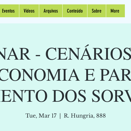
Eventos
Vídeos
Arquivos
Conteúdo
Sobre
More
AR - CENÁRIO
CONOMIA E PA
ENTO DOS SOR
Tue, Mar 17
  |  
R. Hungria, 888