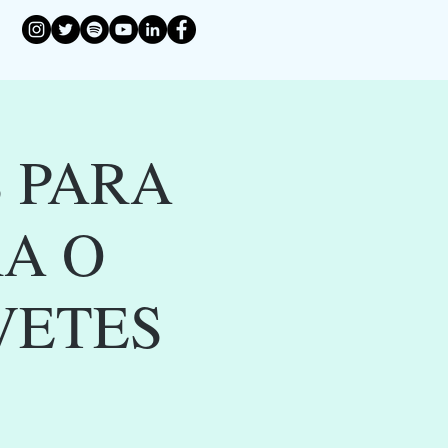
S PARA
RA O
VETES