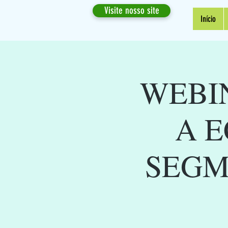
Visite nosso site
Início
WEBIN
A E
SEGM