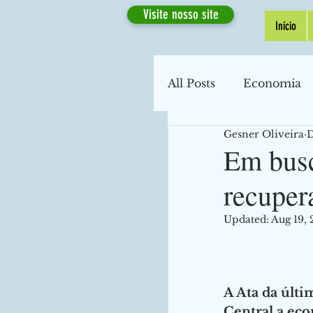
Visite nosso site
Início
All Posts
Economia
Gesner Oliveira
D
Macroeconomia
Em busc
recuper
Transporte
Econ
Updated:
Aug 19,
Desemprego
Fi
A Ata da últ
Coronavírus
Inf
Central a eco