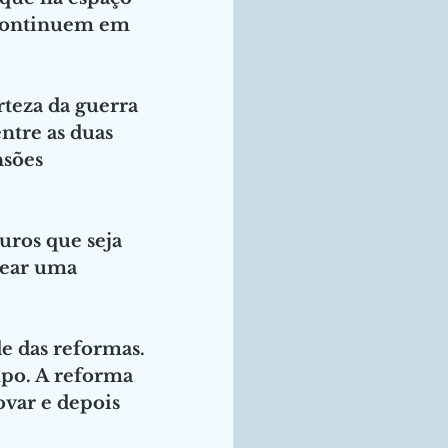
 continuem em 
rteza da guerra 
ntre as duas 
sões 
uros que seja 
dear uma 
e das reformas. 
po. A reforma 
var e depois 