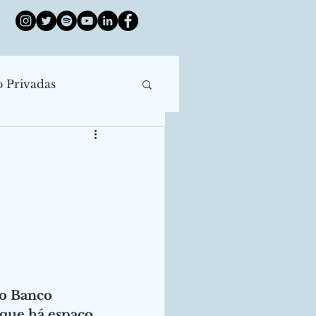
o Privadas
róleo
China
e Juros
ntral
Enchentes
o Banco 
 que há espaço 