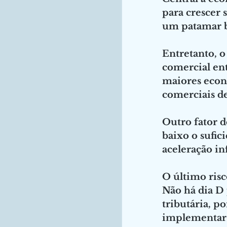
para crescer 
um patamar b
Entretanto, o
comercial ent
maiores econo
comerciais de
Outro fator de
baixo o sufic
aceleração in
O último risc
Não há dia D
tributária, p
implementar.