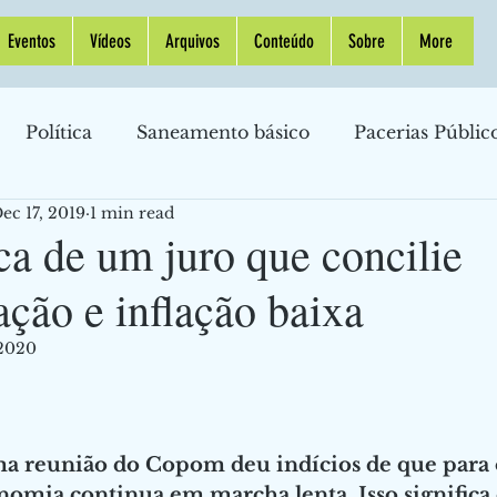
Eventos
Vídeos
Arquivos
Conteúdo
Sobre
More
Política
Saneamento básico
Pacerias Públic
ec 17, 2019
1 min read
Indústria
Política Monetária
Inflação
Pet
a de um juro que concilie
ação e inflação baixa
omia Internacional
Política Monetária
Taxa d
 2020
nanças Pessoais
Petróleo
Gasolina
Banco Ce
ima reunião do Copom deu indícios de que para 
raestrutura
Crise
Cassinos
nomia continua em marcha lenta. Isso significa