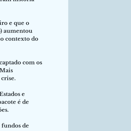
ro e que o 
o) aumentou 
no contexto do 
 captado com os 
Mais 
crise. 
Estados e 
acote é de 
ões.
s fundos de 