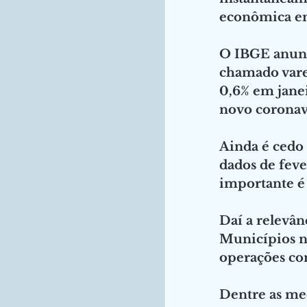
econômica em
O IBGE anunc
chamado vare
0,6% em janei
novo coronav
Ainda é cedo 
dados de fev
importante é 
Daí a relevân
Municípios no
operações com
Dentre as med