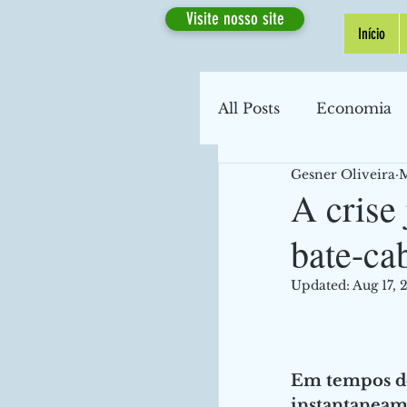
Visite nosso site
Início
All Posts
Economia
Gesner Oliveira
M
Macroeconomia
A crise 
bate-ca
Transporte
Econ
Updated:
Aug 17, 
Desemprego
Fi
Em tempos de
Coronavírus
Inf
instantaneame