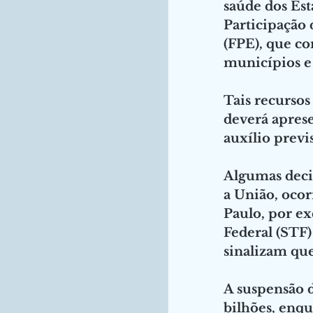
saúde dos Es
Participação 
(FPE), que co
municípios e 
Tais recursos
deverá aprese
auxílio previ
Algumas decis
a União, oco
Paulo, por e
Federal (STF)
sinalizam qu
A suspensão d
bilhões, enqu