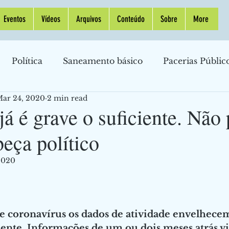
Eventos
Vídeos
Arquivos
Conteúdo
Sobre
More
Política
Saneamento básico
Pacerias Públic
ar 24, 2020
2 min read
Indústria
Política Monetária
Inflação
Pet
já é grave o suficiente. Não 
beça político
omia Internacional
Política Monetária
Taxa d
2020
nanças Pessoais
Petróleo
Gasolina
Banco Ce
 coronavírus os dados de atividade envelhece
raestrutura
Crise
Cassinos
nte. Informações de um ou dois meses atrás vi