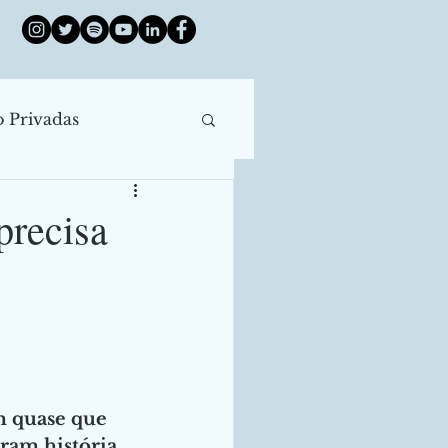
o Privadas
róleo
China
precisa
e Juros
ntral
Enchentes
m quase que 
ram história 