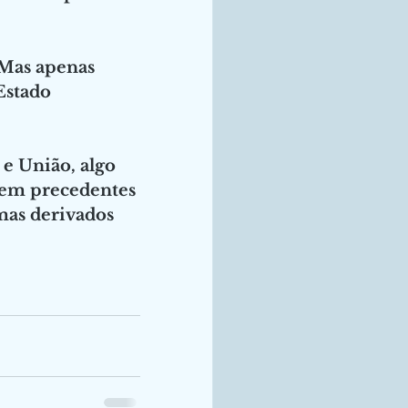
 Mas apenas 
Estado 
e União, algo 
sem precedentes 
mas derivados 