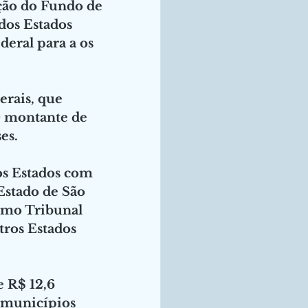
ão do Fundo de 
dos Estados 
eral para a os 
erais, que 
O montante de 
es. 
os Estados com 
stado de São 
emo Tribunal 
tros Estados 
e R$ 12,6 
 municípios 