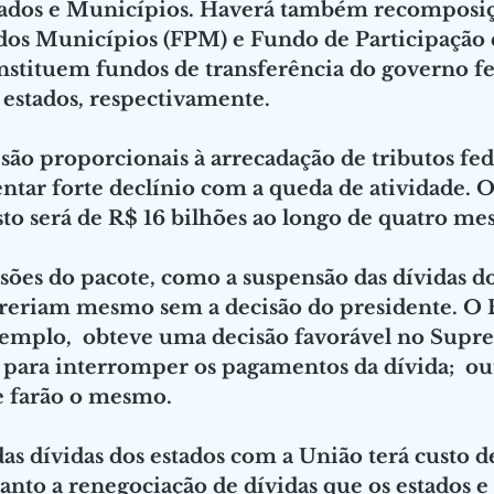
tados e Municípios. Haverá também recomposiç
dos Municípios (FPM) e Fundo de Participação 
nstituem fundos de transferência do governo fed
estados, respectivamente.
 são proporcionais à arrecadação de tributos fed
ntar forte declínio com a queda de atividade. 
sto será de R$ 16 bilhões ao longo de quatro mes
ões do pacote, como a suspensão das dívidas d
rreriam mesmo sem a decisão do presidente. O E
xemplo,  obteve uma decisão favorável no Supr
 para interromper os pagamentos da dívida;  ou
e farão o mesmo. 
as dívidas dos estados com a União terá custo d
anto a renegociação de dívidas que os estados e