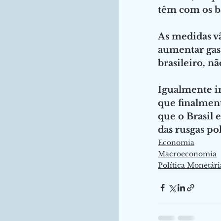
têm com os ba
As medidas vã
aumentar gast
brasileiro, nã
Igualmente im
que finalmen
que o Brasil
das rusgas pol
Economia
Macroeconomia
Política Monetári