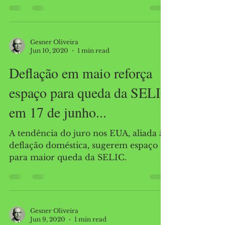
astrologia respeitável"
Apesar de uma redução do PIB ser
consenso em 2020, os valores ainda
são bastante divergentes.
Gesner Oliveira
Jun 10, 2020
1 min read
Deflação em maio reforça
espaço para queda da SELIC
em 17 de junho...
A tendência do juro nos EUA, aliada à
deflação doméstica, sugerem espaço