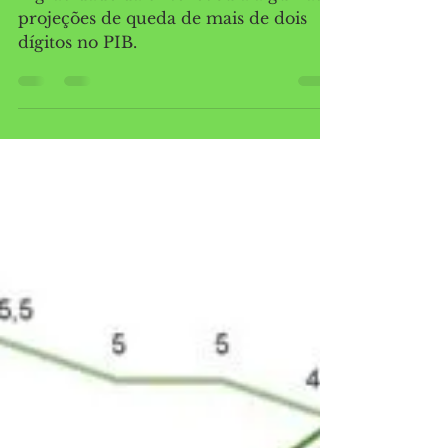
A gravidade da crise levou a algumas
projeções de queda de mais de dois
dígitos no PIB.